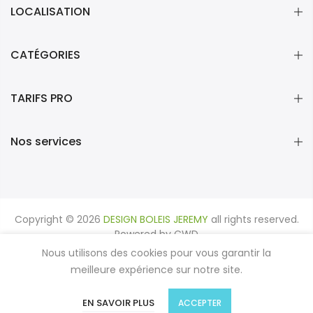
LOCALISATION
CATÉGORIES
TARIFS PRO
Nos services
Copyright © 2026
DESIGN BOLEIS JEREMY
all rights reserved.
Powered by
CWD
Nous utilisons des cookies pour vous garantir la
Recherche
Politique de données
meilleure expérience sur notre site.
Politique de confidentialité
Revendeur
0
EN SAVOIR PLUS
ACCEPTER